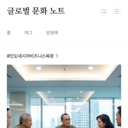
본문 바로가기
글로벌 문화 노트
홈
태그
방명록
인도네시아비즈니스복장
1