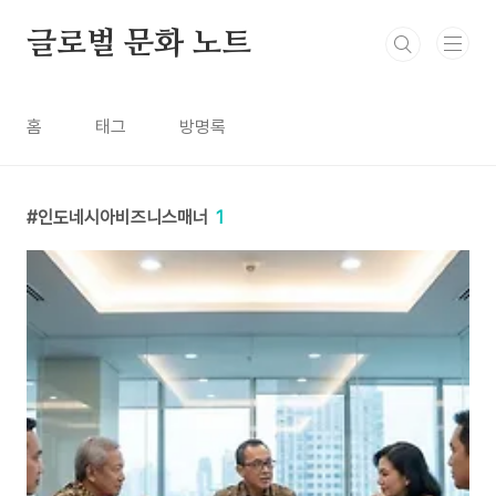
본문 바로가기
글로벌 문화 노트
홈
태그
방명록
인도네시아비즈니스매너
1