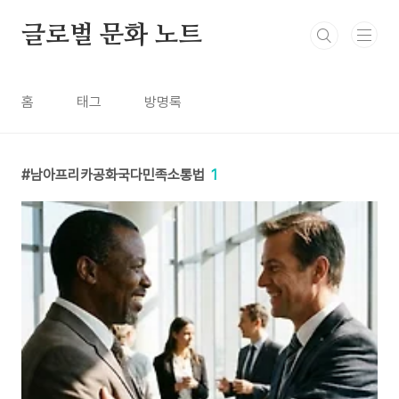
본문 바로가기
글로벌 문화 노트
홈
태그
방명록
남아프리카공화국다민족소통법
1