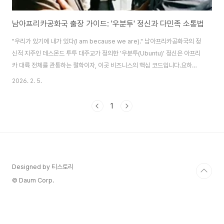
남아프리카공화국 출장 가이드: '우분투' 정신과 다민족 소통법
"우리가 있기에 내가 있다(I am because we are)." 남아프리카공화국의 정
신적 지주인 데스몬드 투투 대주교가 정의한 '우분투(Ubuntu)' 정신은 아프리
카 대륙 전체를 관통하는 철학이자, 이곳 비즈니스의 핵심 코드입니다.요하네
스버그에 처음 도착했을 때, 긴장한 저에게 현지 파트너가 건넨 따뜻한 악수와
2026. 2. 5.
"당신은 우리의 형제입니다"라는 인사는 단순한 환대가 아니었습니다. 그것은
비즈니스를 하기 전에 먼저 '인간적인 연결'을 확인하려는 그들만의 의식이었
1
습니다.'무지개 국가(Rainbow Nation)'라 불릴 만큼 다양한 인종과 언어가
공존하는 남아공에서, 차이를 넘어 공존을 모색하는 우분투 정신은 비즈니스
성공의 필수 열쇠가 됩니다.아프리카 경제의 심장부인 남아공에서 파트너의 마
음을 얻는 소..
Designed by 티스토리
© Daum Corp.