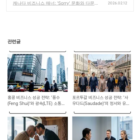
침묵의 경청 기술
캐나다 비즈니스 매너: 'Sorry' 문화와 다문화
(1)
2026.02.12
소통의 기술
(0)
관련글
홍콩 비즈니스 성공 전략: '풍수
포르투갈 비즈니스 성공 전략: '사
(Feng Shui)'와 광속(LTE) 소통
우다드(Saudade)'의 정서와 유
의 기술
연한 문제 해결력