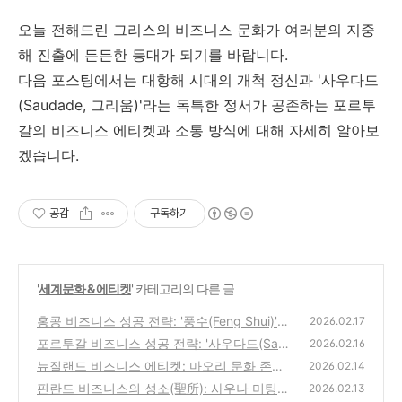
오늘 전해드린 그리스의 비즈니스 문화가 여러분의 지중
해 진출에 든든한 등대가 되기를 바랍니다.
다음 포스팅에서는 대항해 시대의 개척 정신과 '사우다드
(Saudade, 그리움)'라는 독특한 정서가 공존하는 포르투
갈의 비즈니스 에티켓과 소통 방식에 대해 자세히 알아보
겠습니다.
공감
구독하기
'
세계문화 & 에티켓
' 카테고리의 다른 글
홍콩 비즈니스 성공 전략: '풍수(Feng Shui)'와
2026.02.17
광속(LTE) 소통의 기술
포르투갈 비즈니스 성공 전략: '사우다드(Saud
(1)
2026.02.16
ade)'의 정서와 유연한 문제 해결력
뉴질랜드 비즈니스 에티켓: 마오리 문화 존중
(0)
2026.02.14
과 '키위'식 소통의 기술
핀란드 비즈니스의 성소(聖所): 사우나 미팅과
(0)
2026.02.13