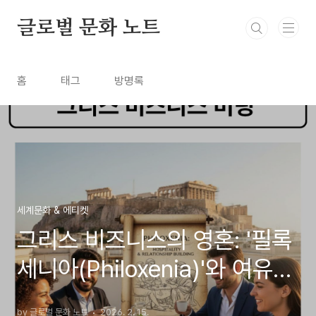
본문 바로가기
글로벌 문화 노트
홈
태그
방명록
세계문화 & 에티켓
그리스 비즈니스의 영혼: '필록
세니아(Philoxenia)'와 여유로
운 시간의 미학
by 글로벌 문화 노트
2026. 2. 15.