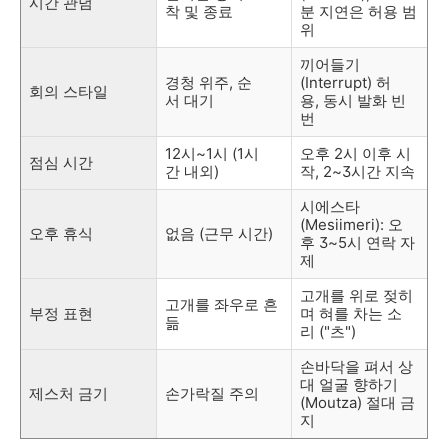
시간 관념
착 및 종료
분 지연은 허용 범
위
끼어들기
경청 위주, 순
(Interrupt) 허
회의 스타일
서 대기
용, 동시 발화 빈
번
12시~1시 (1시
오후 2시 이후 시
점심 시간
간 내외)
작, 2~3시간 지속
시에스타
(Mesiimeri): 오
오후 휴식
없음 (근무 시간)
후 3~5시 연락 자
제
고개를 위로 젖히
고개를 좌우로 흔
부정 표현
며 혀를 차는 소
듦
리 ("츠")
손바닥을 펴서 상
대 얼굴 향하기
제스처 금기
손가락질 주의
(Moutza) 절대 금
지