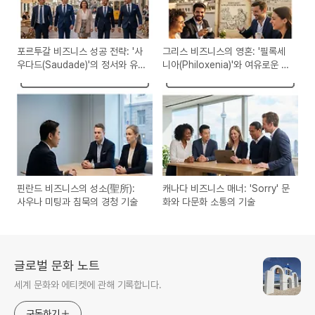
포르투갈 비즈니스 성공 전략: '사
그리스 비즈니스의 영혼: '필록세
우다드(Saudade)'의 정서와 유
니아(Philoxenia)'와 여유로운 시
연한 문제 해결력
간의 미학
핀란드 비즈니스의 성소(聖所):
캐나다 비즈니스 매너: 'Sorry' 문
사우나 미팅과 침묵의 경청 기술
화와 다문화 소통의 기술
글로벌 문화 노트
세계 문화와 에티켓에 관해 기록합니다.
구독하기