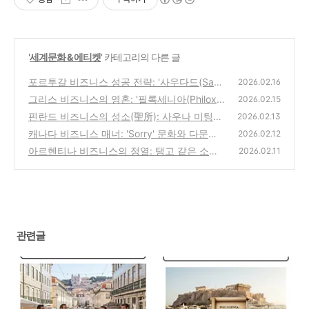
'
세계문화 & 에티켓
' 카테고리의 다른 글
포르투갈 비즈니스 성공 전략: '사우다드(Saud
2026.02.16
ade)'의 정서와 유연한 문제 해결력
그리스 비즈니스의 영혼: '필록세니아(Philoxe
(0)
2026.02.15
nia)'와 여유로운 시간의 미학
핀란드 비즈니스의 성소(聖所): 사우나 미팅과
(1)
2026.02.13
침묵의 경청 기술
캐나다 비즈니스 매너: 'Sorry' 문화와 다문화
(1)
2026.02.12
소통의 기술
아르헨티나 비즈니스의 정열: 탱고 같은 소통
(0)
2026.02.11
과 밤 10시의 만찬
(0)
관련글