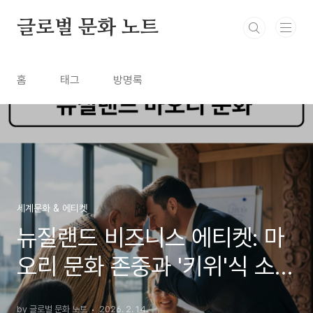
본문 바로가기
글로벌 문화 노트
홈
태그
방명록
세계문화 & 에티켓
뉴질랜드 비즈니스 에티켓: 마
오리 문화 존중과 '키위'식 소통
의 기술
by 글로벌 문화 노트
2026. 2. 14.