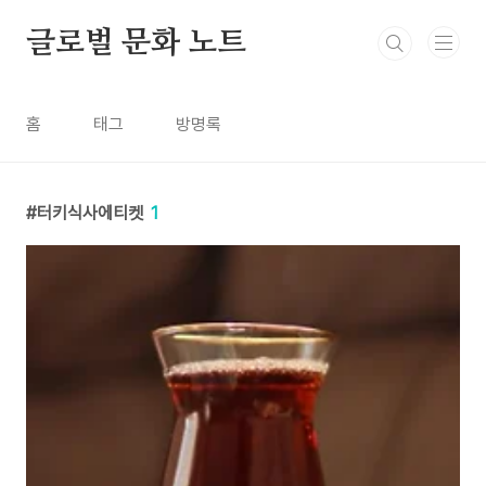
본문 바로가기
글로벌 문화 노트
홈
태그
방명록
터키식사에티켓
1