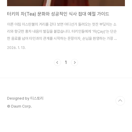
터키의 차(Tea) 문화와 성공적인 식사 접대 예절 가이드
이른 아침 이스탄불의 거리를 걷다 보면 어디선가 들려오는 찻잔 부딪치는 소
리와 향긋한 홍차 내음이 발길을 붙잡습니다. 터키인들에게 '차(Çay)'는 단순
한 음료를 넘어 타인과의 관계를 시작하는 문장이자, 손님을 환영하는 가장 따
뜻한 인사의 언어입니다. "차 한 잔 마시지 않겠냐"는 제안을 거절하는 것은 터
2026. 1. 13.
키에서 그들의 호의를 거절하는 것과 다름없을 정도로 이 문화는 깊고 단단합
니다. 오늘은 아시아와 유럽의 매력이 공존하는 터키에서 비즈니스 신뢰를 쌓
1
기 위해 반드시 알아야 할 차 문화와 식사 예절을 심층적으로 분석해 보겠습니
다. 1. 터키 비즈니스의 시작과 끝 : 차(Çay) 문화의 이해터키 비즈니스의 시작
과 끝에는 항상 튤립 모양의 작은 잔에 담긴 붉은 홍차, '차이(Çay)'가 존재하
며 이는 파트너십..
Designed by 티스토리
© Daum Corp.