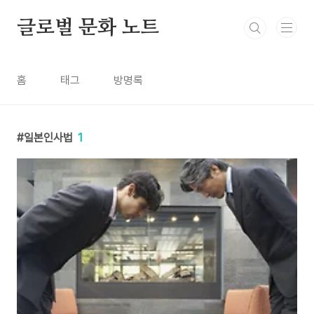
본문 바로가기
글로벌 문화 노트
홈
태그
방명록
일본인사법
1