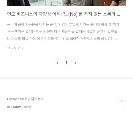
인도 비즈니스의 다양성 이해: '노(No)'를 하지 않는 소통의 비밀
뭄바이 공항 자동문을 나서는 순간, 안경에 뿌옇게 서리는 습기와 함께 훅 끼쳐
오는 뜨거운 열기는 이곳이 전혀 다른 세상임을 알리는 강렬한 신호탄 같았습
니다.공항 밖을 가득 메운 인파와 도로 위를 점령한 오토릭샤들의 끊임없는 경
적 소리는 처음엔 무질서한 소음처럼 느껴져 정신을 혼미하게 만들 정도였습니
2026. 2. 2.
다. 하지만 며칠간 그들 틈에서 지내보니, 이 혼란스러움 속에는 그들만의 정교
하고 유연한 질서가 존재한다는 것을 깨닫게 되었습니다.14억 인구와 수천 개
1
의 신, 그리고 수백 개의 언어가 공존하는 인도에서의 비즈니스는 이 도시의 풍
경만큼이나 다층적이고 복합적인 이해를 요구합니다.단 한 번도 '아니요'라는
말을 하지 않지만 결코 '예'도 아닌, 그들의 독특한 화법과 다양성 속에 숨겨진
비즈니스 코드를 제 경험을 바..
Designed by 티스토리
© Daum Corp.