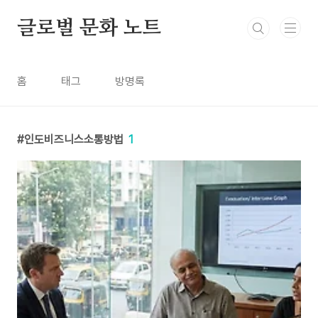
본문 바로가기
글로벌 문화 노트
홈
태그
방명록
인도비즈니스소통방법
1