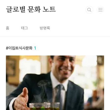
본문 바로가기
글로벌 문화 노트
홈
태그
방명록
이집트식사문화
1