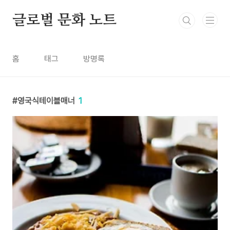
본문 바로가기
글로벌 문화 노트
홈
태그
방명록
영국식테이블매너
1