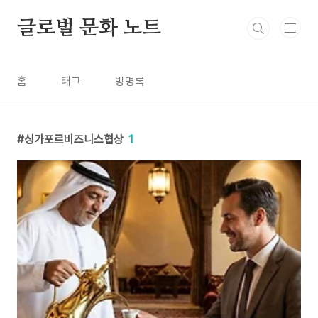
본문 바로가기
글로벌 문화 노트
홈
태그
방명록
싱가포르비즈니스협상
1