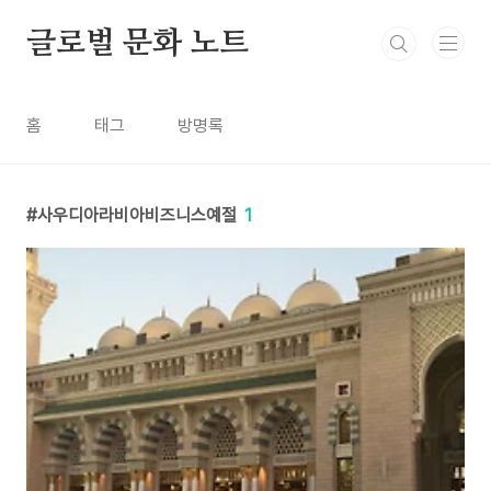
본문 바로가기
글로벌 문화 노트
홈
태그
방명록
사우디아라비아비즈니스예절
1