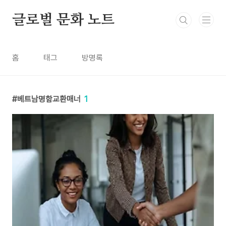
본문 바로가기
글로벌 문화 노트
홈
태그
방명록
베트남명함교환매너
1