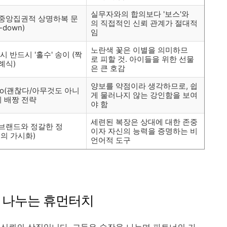
실무자와의 합의보다 '보스'와
중앙집권적 상명하복 문
의 직접적인 신뢰 관계가 절대적
-down)
임
노란색 꽃은 이별을 의미하므
시 반드시 '홀수' 송이 (짝
로 피할 것. 아이들을 위한 선물
례식)
은 큰 호감
양보를 약점이라 생각하므로, 쉽
evo(괜찮다/아무것도 아니
게 물러나지 않는 강인함을 보여
의 배짱 전략
야 함
세련된 복장은 상대에 대한 존중
브랜드와 정갈한 정
이자 자신의 능력을 증명하는 비
공의 가시화)
언어적 도구
을 나누는 휴먼터치
신뢰의 상징입니다. 그들은 술잔을 나누며 파트너의 가