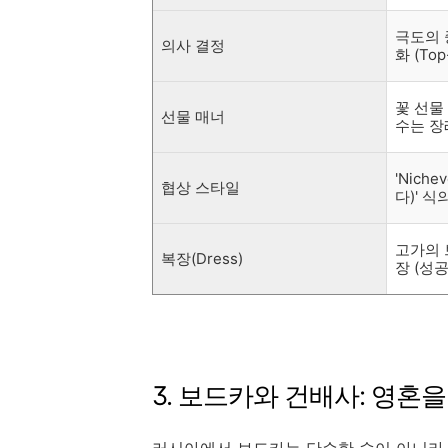
극도의 
의사 결정
화 (Top
꽃 선물 
선물 매너
수는 장
'Nich
협상 스타일
다)' 식
고가의 
복장(Dress)
장 (성
3. 보드카와 건배사: 영혼
러시아에서 보드카는 단순한 술이 아니라 