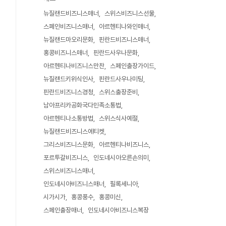
뉴질랜드비즈니스매너
스위스비즈니스선물
스페인비즈니스매너
아르헨티나와인매너
뉴질랜드마오리문화
핀란드비즈니스매너
홍콩비즈니스매너
핀란드사우나문화
아르헨티나비즈니스만찬
스페인출장가이드
뉴질랜드키위식인사
핀란드사우나미팅
핀란드비즈니스경청
스위스출장준비
남아프리카공화국다민족소통법
아르헨티나소통방법
스위스식사예절
뉴질랜드비즈니스에티켓
그리스비즈니스문화
아르헨티나비즈니스
포르투갈비즈니스
인도네시아오른손의미
스위스비즈니스매너
인도네시아비즈니스매너
필록세니아
시가시가
홍콩풍수
홍콩미신
스페인출장매너
인도네시아비즈니스복장