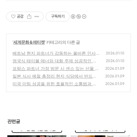
공감
구독하기
'
세계문화 & 에티켓
' 카테고리의 다른 글
베트남 현지 파트너가 감동하는 올바른 인사법
2026.01.10
과 호칭 문화 이해
영국식 테이블 매너와 대화 주제 성공적인 오
(0)
2026.01.10
찬 미팅의 기술
프랑스 파트너 가정 방문 시 센스 있는 선물 선
(0)
2026.01.09
택법과 인사 관습
일본 식사 예절 총정리 현지 식당에서 반드시
(1)
2026.01.09
피해야 할 금기 사항
미국 미팅 성공을 위한 효율적인 소통법과 핵
(1)
2026.01.09
심 매너 가이드
(1)
관련글