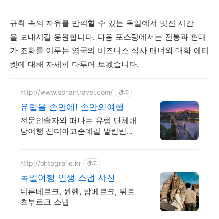
규칙 속의 자유를 만끽할 수 있는 독일에서 멋진 시간
을 보내시길 응원합니다. 다음 포스팅에서는 전통과 현대
가 조화를 이루는 영국의 비즈니스 식사 매너와 대화 에티
켓에 대해 자세히 다루어 보겠습니다.
http://www.sonantravel.com/
광고
유럽을 손안에! 손안의여행
전문인솔자와 떠나는 유럽 단체배
낭여행 산티아고순례길 발칸반도
발틱북유럽 지중해여행 유럽을 손
안에! 발칸반도 북유럽 지중해 남
부유럽 동유럽 세미팩제공
http://ohtografie.kr
광고
독일여행 인생 스냅 사진
뉘른베르크, 뮌헨, 밤베르크, 뷔르
츠부르크 스냅