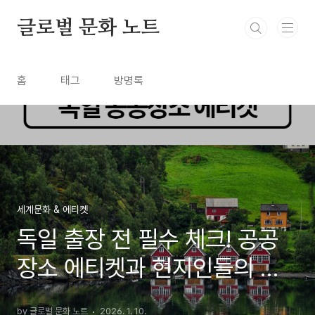
본문 바로가기
글로벌 문화 노트
홈
태그
방명록
세계문화 & 에티켓
독일 출장 전 필수 체크! 공공
장소 에티켓과 현지인들의 생
활 질서
by 글로벌 문화 노트
2026. 1. 10.