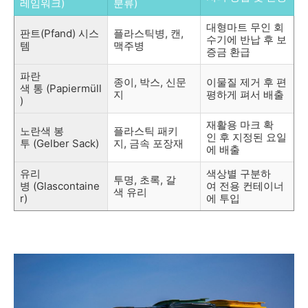
레임워크)
분류)
대형마트 무인 회
판트(Pfand) 시스
플라스틱병, 캔,
수기에 반납 후 보
템
맥주병
증금 환급
파란
종이, 박스, 신문
이물질 제거 후 편
색 통 (Papiermüll
지
평하게 펴서 배출
)
재활용 마크 확
노란색 봉
플라스틱 패키
인 후 지정된 요일
투 (Gelber Sack)
지, 금속 포장재
에 배출
유리
색상별 구분하
투명, 초록, 갈
병 (Glascontaine
여 전용 컨테이너
색 유리
r)
에 투입